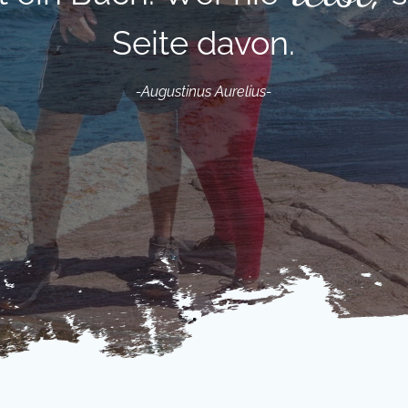
verreise.
-Wilhelm Busch-