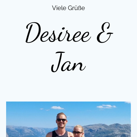
Viele Grüße
Desiree &
Jan