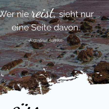
Koffe
weise, pack die
und verreise.
-Wilhelm Busch-